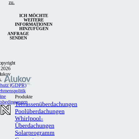
zu.
ICH MÖCHTE
WEITERE
INFORMATIONEN
HINZUFÜGEN
ANFRAGE
SENDEN
opyright
 2026
lukov
s.
chutz (GDPR)
ehmenspolitik
ine
Produkte
tsbedingungen
Terrassenüberdachungen
Poolüberdachungen
Whirlpool-
Überdachungen
Solarprogramm