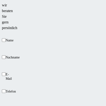
wir
beraten
Sie
gern
persönlich
Name
Nachname
E-
Mail
Telefon