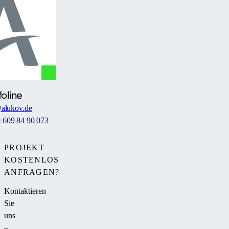
in
der
Slowakei.
foline
alukov.de
0 609 84 90 073
PROJEKT
KOSTENLOS
ANFRAGEN?
Kontaktieren
Sie
uns
–