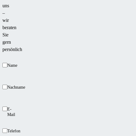
uns
–
wir
beraten
Sie
gern
persönlich
Name
Nachname
E-
Mail
Telefon