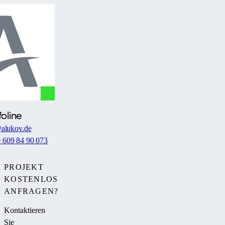
foline
alukov.de
0 609 84 90 073
PROJEKT
KOSTENLOS
ANFRAGEN?
Kontaktieren
Sie