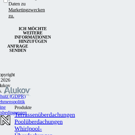
Daten zu
Marketingzwecken
zu.
ICH MÖCHTE
WEITERE
INFORMATIONEN
HINZUFÜGEN
ANFRAGE
SENDEN
opyright
 2026
lukov
s.
chutz (GDPR)
ehmenspolitik
ine
Produkte
tsbedingungen
Terrassenüberdachungen
Poolüberdachungen
Whirlpool-