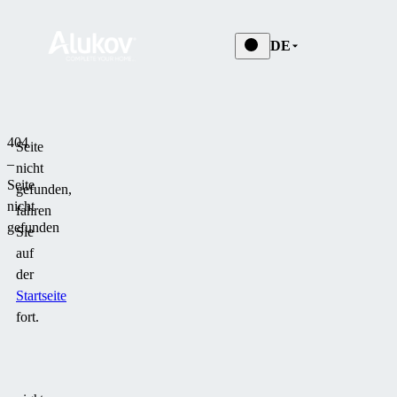
DE
404
Seite
–
nicht
Seite
gefunden,
nicht
fahren
gefunden
Sie
auf
der
Startseite
fort.