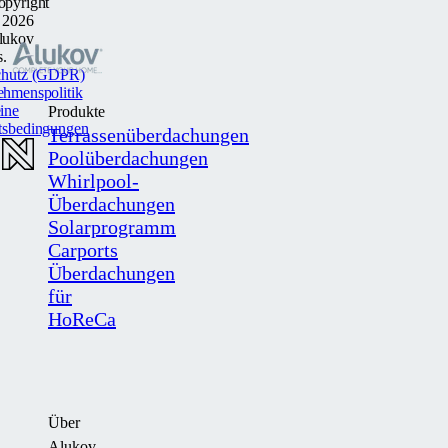
opyright
 2026
lukov
s.
chutz (GDPR)
ehmenspolitik
ine
Produkte
tsbedingungen
Terrassenüberdachungen
Poolüberdachungen
Whirlpool-
Überdachungen
Solarprogramm
Carports
Überdachungen
für
HoReCa
Über
Alukov