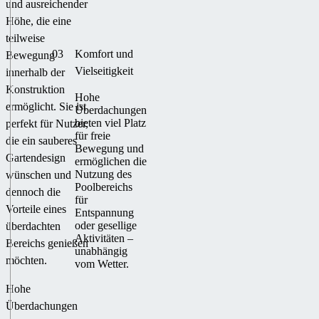
und ausreichender
Höhe, die eine
teilweise
03
Komfort und
Bewegung
Vielseitigkeit
innerhalb der
Konstruktion
Hohe
ermöglicht. Sie ist
Überdachungen
bieten viel Platz
perfekt für Nutzer,
für freie
die ein sauberes
Bewegung und
Gartendesign
ermöglichen die
Nutzung des
wünschen und
Poolbereichs
dennoch die
für
Vorteile eines
Entspannung
oder gesellige
überdachten
Aktivitäten –
Bereichs genießen
unabhängig
möchten.
vom Wetter.
Hohe
Überdachungen