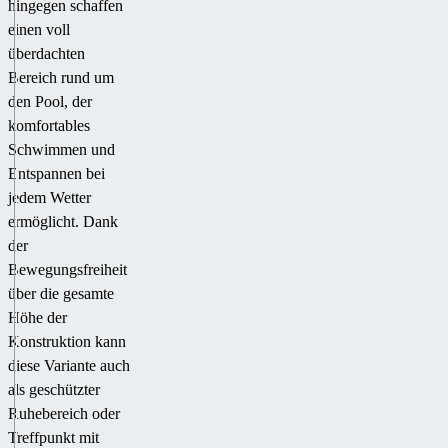
hingegen schaffen
einen voll
überdachten
Bereich rund um
den Pool, der
komfortables
Schwimmen und
Entspannen bei
jedem Wetter
ermöglicht. Dank
der
Bewegungsfreiheit
über die gesamte
Höhe der
Konstruktion kann
diese Variante auch
als geschützter
Ruhebereich oder
Treffpunkt mit