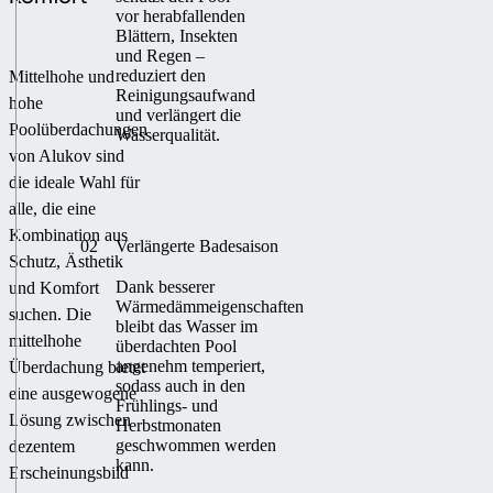
vor herabfallenden
Blättern, Insekten
und Regen –
reduziert den
Mittelhohe und
Reinigungsaufwand
hohe
und verlängert die
Poolüberdachungen
Wasserqualität.
von Alukov sind
die ideale Wahl für
alle, die eine
Kombination aus
02
Verlängerte Badesaison
Schutz, Ästhetik
Dank besserer
und Komfort
Wärmedämmeigenschaften
suchen. Die
bleibt das Wasser im
mittelhohe
überdachten Pool
angenehm temperiert,
Überdachung bietet
sodass auch in den
eine ausgewogene
Frühlings- und
Lösung zwischen
Herbstmonaten
geschwommen werden
dezentem
kann.
Erscheinungsbild