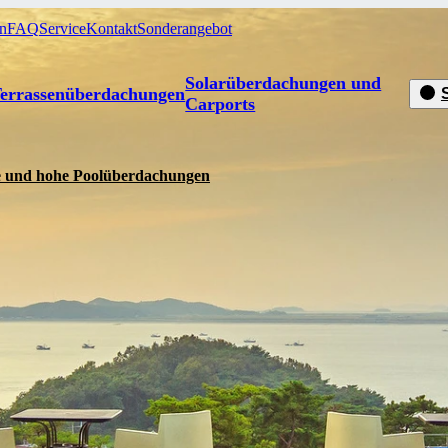
en
FAQ
Service
Kontakt
Sonderangebot
Solarüberdachungen und
errassenüberdachungen
Carports
e und hohe Poolüberdachungen