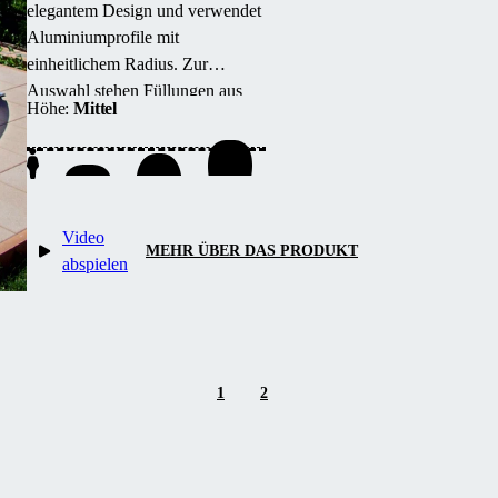
elegantem Design und verwendet
Aluminiumprofile mit
einheitlichem Radius.
Zur
Auswahl stehen Füllungen aus
Höhe:
Mittel
Einfachsteg- oder Kompakt-
Polycarbonat, erhältlich in Silber
oder Anthrazit.
Video
MEHR ÜBER DAS PRODUKT
abspielen
1
2