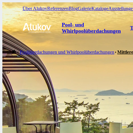
Über Alukov
Referenzen
Blog
Galerie
Kataloge
Ausstellung
Pool- und
T
Whirlpoolüberdachungen
Poolüberdachungen und Whirlpoolüberdachungen
Mittler