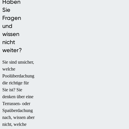
Ergänzung für
Haben
ihren Garten, die
Sie
sich harmonisch
Fragen
in die Umgebung
und
einfügt.
wissen
nicht
weiter?
Sie sind unsicher,
welche
Poolüberdachung
die richtige für
Sie ist? Sie
denken über eine
Terrassen- oder
Spaüberdachung
nach, wissen aber
nicht, welche