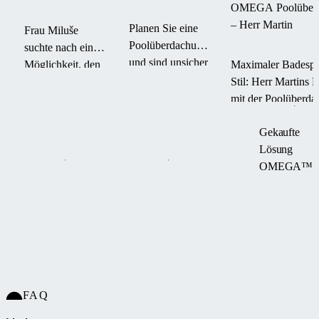
Wahl einer
Überdachung
OMEGA Poolüber
Poolüberdachung
– Herr Martin
Planen Sie eine
Frau Miluše
Poolüberdachung
suchte nach einer
und sind unsicher
Möglichkeit, den
Maximaler Badespa
bei der Auswahl?
Pool zu schützen,
Stil: Herr Martins 
Welche Höhe ist
die Badesaison zu
mit der Poolüberd
ideal und worin
verlängern und
OMEGA von Aluk
unterscheiden
Gekaufte
gleichzeitig
sich
Lösung
Wartungsaufwand
Polycarbonat und
OMEGA™
zu sparen. Mit der
Glas? Lesen Sie
TERRA
unseren Artikel
Überdachung
und verschaffen
erhielt sie nicht
Sie sich Klarheit.
nur eine
praktische
Lösung, sondern
auch eine
FAQ
elegante