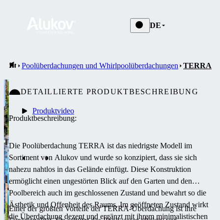
DE
Poolüberdachungen und Whirlpoolüberdachungen
TERRA
DETAILLIERTE PRODUKTBESCHREIBUNG
Produktvideo
Produktbeschreibung:
Die Poolüberdachung TERRA ist das niedrigste Modell im
Sortiment von Alukov und wurde so konzipiert, dass sie sich
nahezu nahtlos in das Gelände einfügt.
Diese Konstruktion
ermöglicht einen ungestörten Blick auf den Garten und den
Poolbereich auch im geschlossenen Zustand und bewahrt so die
Ästhetik und Offenheit des Raums.
Im geöffneten Zustand wirkt
Einer der größten Vorteile der TERRA-Überdachung ist ihre
die Überdachung dezent und ergänzt mit ihrem minimalistischen