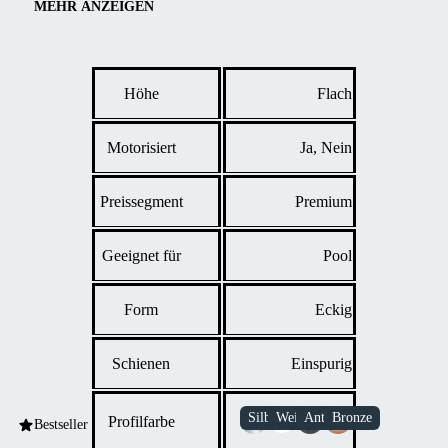
die Badesaison und minimiert den Wartungsaufwand. Der
MEHR ANZEIGEN
barrierefreie Zugang von drei Seiten sorgt für komfortable
Nutzung – sei es in privaten Familiengärten, auf
Freizeitgrundstücken oder in städtischen Umgebungen. Die
Höhe
Flach
Auswahl an Farben und Materialien erlaubt es, die Überdachung
an jeden Außenstil anzupassen.
Motorisiert
Ja, Nein
Preissegment
Premium
Geeignet für
Pool
Form
Eckig
Schienen
Einspurig
Profilfarbe
Bestseller