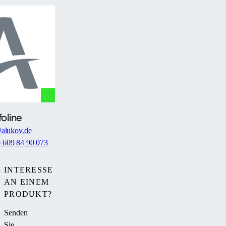
foline
alukov.de
0 609 84 90 073
INTERESSE
AN EINEM
PRODUKT?
Senden
Sie