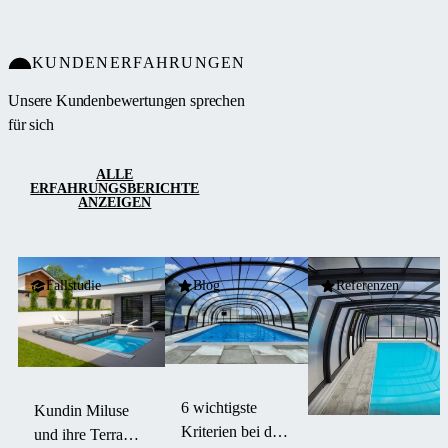
Poolumgebung.
Das
KUNDENERFAHRUNGEN
Einzelschienen-
System
Unsere Kundenbewertungen sprechen
ermöglicht
für sich
barrierefreien
Zugang von
ALLE
drei Seiten,
ERFAHRUNGSBERICHTE
ANZEIGEN
einfache
Wartung und
komfortable
Bedienung.
Fallstudie
Blog
Referenzen
6 wichtigste
Kundin Miluse
Kriterien bei der
und ihre Terra