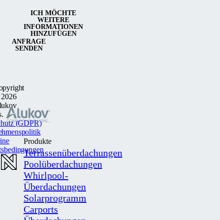
ICH MÖCHTE
WEITERE
INFORMATIONEN
HINZUFÜGEN
ANFRAGE
SENDEN
opyright
 2026
lukov
s.
chutz (GDPR)
ehmenspolitik
ine
Produkte
tsbedingungen
Terrassenüberdachungen
Poolüberdachungen
Whirlpool-
Überdachungen
Solarprogramm
Carports