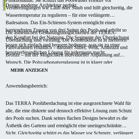
Funktionalität.
Sie schützt das Poolwasser effektiv vor
Design moderne Architektur perfekt.
Verunreinigungen wie Laub oder Staub und hilft gleichzeitig, die
Wassertemperatur zu regulieren – für eine verlängerte
Badesaison.
Das Ein-Schienen-System ermöglicht einen
barrierefreien Zugang von drei Seiten des Pools und erhöht so
Die ästhetischen Gestaltungsmöglichkeiten der TERRA-
den Komfort bei der Nutzung.
Die Segmente der Überdachung
Überdachung sind vielfältig.
Die Konstruktion ist in mehreren
lassen sich einfach und bequem bedienen, was sie zu einer
Farbvarianten erhältlich – darunter Silber, Weiß, Anthrazit und
benutzerfreundlichen Lösung für jedermann macht.
Bronze – mit der Möglichkeit individueller Anpassung auf
Wunsch.
Die Polycarbonatverglasung ist in klarer oder
rauchfarbener Ausführung wählbar, sodass sich das
MEHR ANZEIGEN
Erscheinungsbild der Überdachung ideal an das Design Ihres
Gartens anpassen lässt.
Sicherheitsmerkmale sowie Schnee- und
Anwendungsbereich:
Windbeständigkeit gehören zur Standardausstattung und
gewährleisten eine lange Lebensdauer und Zuverlässigkeit des
Das TERRA Poolüberdachung ist eine ausgezeichnete Wahl für
Produkts.
alle, die eine diskrete und dennoch effektive Lösung zum Schutz
des Pools suchen. Dank seines flachen Designs bewahrt es die
Ästhetik des Gartens und ermöglicht eine uneingeschränkte
Sicht. Gleichzeitig schützt es das Wasser vor Schmutz, verlängert