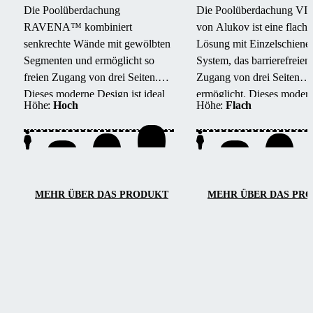
Die Poolüberdachung
Die Poolüberdachung V
RAVENA™ kombiniert
von Alukov ist eine flache
senkrechte Wände mit gewölbten
Lösung mit Einzelschiene
Segmenten und ermöglicht so
System, das barrierefreien
freien Zugang von drei Seiten.
Zugang von drei Seiten
Dieses moderne Design ist ideal
ermöglicht.
Dieses moder
Höhe:
Hoch
Höhe:
Flach
für Pools, die in der Nähe von
Design schützt den Pool v
Gebäuden oder Wänden liegen.
Schmutz, beschleunigt das
Aufheizen des Wassers un
die Temperatur über Nach
konstant.
MEHR ÜBER DAS PRODUKT
MEHR ÜBER DAS PR