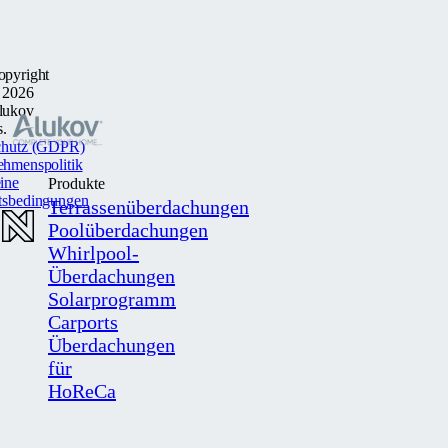
opyright
 2026
lukov
s.
chutz (GDPR)
ehmenspolitik
ine
Produkte
tsbedingungen
Terrassenüberdachungen
Poolüberdachungen
Whirlpool-
Überdachungen
Solarprogramm
Carports
Überdachungen
für
HoReCa