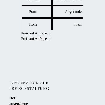
Form
Abgerundet
Höhe
Flach
Preis auf Anfrage. +
Preis auf Anfrage. +
INFORMATION ZUR
PREISGESTALTUNG
Der
angegebene