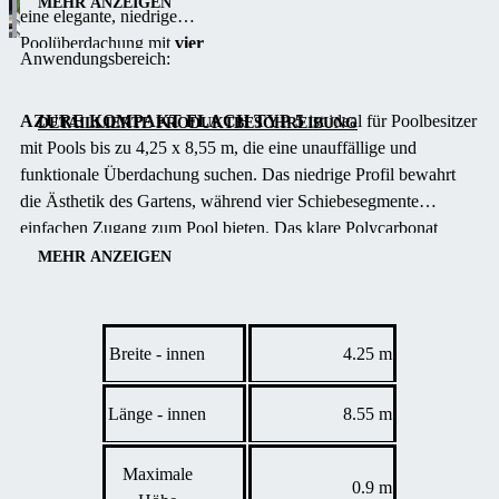
MEHR ANZEIGEN
eine elegante, niedrige
Füllung:
3 mm klares Kompaktpolycarbonat – UV-stabil,
Poolüberdachung mit
vier
leicht und pflegeleicht.
Anwendungsbereich:
verschiebbaren
Rahmenfarbe:
Anthrazit DB 703; abschließbare seitliche
Überdachungselementen
Schiebetür wählbar links oder rechts.
AZURE KOMPAKT FLACH TYP 5
ist ideal für Poolbesitzer
und einer maximalen
DETAILLIERTE PRODUKTBESCHREIBUNG
mit Pools bis zu 4,25 x 8,55 m, die eine unauffällige und
Bauhöhe von ca. 0,90 m.
Im Grundpreis enthalten:
Laufschienenverlängerung,
funktionale Überdachung suchen.
Das niedrige Profil bewahrt
Mit klarem 3 mm
beidseitige Verschiebbarkeit, vormontierte Segmente und
die Ästhetik des Gartens, während vier Schiebesegmente
Kompaktpolycarbonat,
ca. 14 % Sonderpreisvorteil gegenüber Listenpreis.
einfachen Zugang zum Pool bieten.
Das klare Polycarbonat
UV‑schutz und
bietet maximale Transparenz und Schutz vor Schmutz, was die
Aluminiumrahmen in
MEHR ANZEIGEN
Badesaison verlängert.
Anthrazit (DB 703) bietet
sie hochwertige Ästhetik
bei hervor­ragender.
Breite - innen
4.25 m
Länge - innen
8.55 m
Maximale
0.9 m