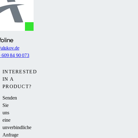
foline
alukov.de
0 609 84 90 073
INTERESTED
IN A
PRODUCT?
Senden
Sie
uns
eine
unverbindliche
Anfrage