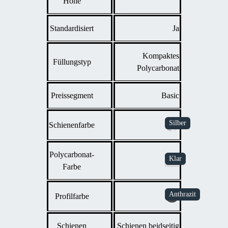
Höhe
Standardisiert
Ja
Kompaktes
Füllungstyp
Polycarbonat
Preissegment
Basic
Schienenfarbe
Polycarbonat-
Farbe
Profilfarbe
Schienen
Schienen beidseitig