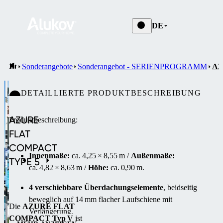
DE
Sonderangebote
Sonderangebot - SERIENPROGRAMM
AZ
DETAILLIERTE PRODUKTBESCHREIBUNG
AZURE
Produktbeschreibung:
FLAT
COMPACT
Innenmaße:
ca. 4,25 × 8,55 m /
Außenmaße:
TYPE 5
ca. 4,82 × 8,63 m /
Höhe:
ca. 0,90 m.
4 verschiebbare Überdachungselemente
, beidseitig
beweglich auf 14 mm flacher Lauf­schiene mit
Die
AZURE FLAT
Verlängerung.
COMPACT Typ V
ist