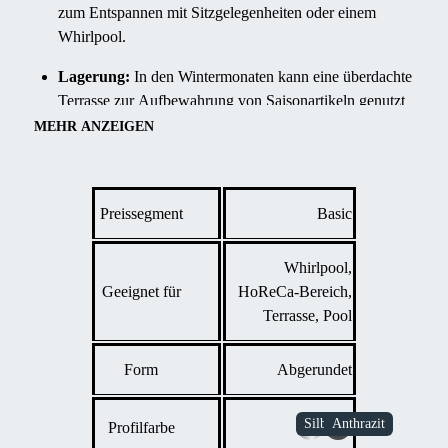
zum Entspannen mit Sitzgelegenheiten oder einem
Whirlpool.
Lagerung:
In den Wintermonaten kann eine überdachte
Terrasse zur Aufbewahrung von Saisonartikeln genutzt
werden.
MEHR ANZEIGEN
Poolschutz:
Eine ideale Lösung zum Abdecken eines
Pools in der Nähe einer Hauswand, die die Sicherheit
erhöht und die Wasserverunreinigung reduziert.
Preissegment
Basic
Whirlpool,
Geeignet für
HoReCa-Bereich,
Terrasse, Pool
Form
Abgerundet
Profilfarbe