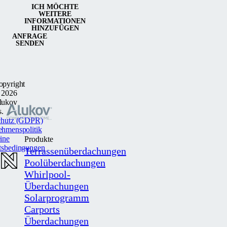
ICH MÖCHTE
WEITERE
INFORMATIONEN
HINZUFÜGEN
ANFRAGE
SENDEN
opyright
 2026
lukov
s.
chutz (GDPR)
ehmenspolitik
ine
Produkte
tsbedingungen
Terrassenüberdachungen
Poolüberdachungen
Whirlpool-
Überdachungen
Solarprogramm
Carports
Überdachungen