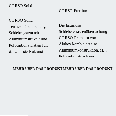
CORSO Solid
CORSO Premium
CORSO Solid
Die luxuriöse
Terrassenüberdachung –
Schiebeterrassenüberdachung
Schiebesystem mit
CORSO Premium von
Aluminiumstruktur und
Alukov kombiniert eine
Polycarbonatplatten für
Aluminiumkonstruktion, ein
ganzjährige Nutzung
Polycarbonatdach und
Ihrer Terrasse.
CONNEX 33.1
Sicherheitsglas. Das elegante
MEHR ÜBER DAS PRODUKT
MEHR ÜBER DAS PRODUKT
Design und der
Panoramablick bieten
ganzjährigen Komfort und
einfache Bedienung.