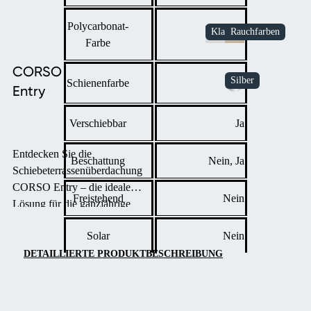
Polycarbonat-
Farbe
CORSO
Schienenfarbe
Entry
Verschiebbar
Ja
Entdecken Sie die
Beschattung
Nein, Ja
Schiebeterrassenüberdachung
CORSO Entry – die ideale
Freistehend
Nein
Lösung für die ganzjährige
Nutzung Ihrer Terrasse oder
Solar
Nein
Ihres Balkons mit
Polycarbonatdach und
DETAILLIERTE PRODUKTBESCHREIBUNG
Aluminiumrahmen.