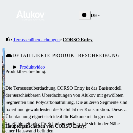
DE
Terrassenüberdachungen
CORSO Entry
DETAILLIERTE PRODUKTBESCHREIBUNG
Produktvideo
Produktbeschreibung:
Die Terrassenüberdachung CORSO Entry ist das Basismodell
der verschiebbaren Überdachungen von Alukov mit gewölbten
Segmenten und Polycarbonatfüllung.
Die äußeren Segmente sind
fixiert und gewährleisten die Stabilität der Konstruktion.
Diese
Überdachung eignet sich ideal für Balkone mit begrenzter
Tragfähigkeit oder für Schwimmbecken, die sich in der Nähe
Haupteigenschaften von CORSO Entry:
einer Hauswand befinden.