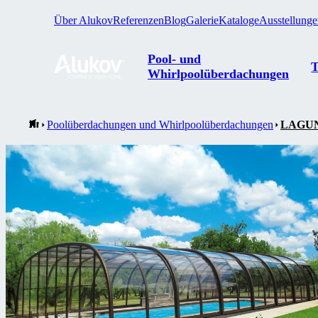
Über Alukov
Referenzen
Blog
Galerie
Kataloge
Ausstellung
Pool- und
T
Whirlpoolüberdachungen
Poolüberdachungen und Whirlpoolüberdachungen
LAGU