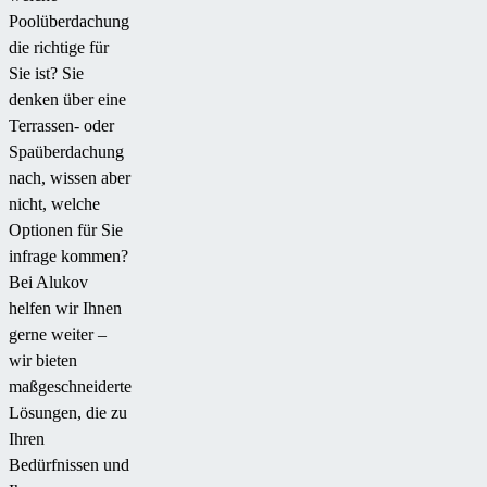
unseren
erhielt
Poolüberdachung
Artikel
sie
die richtige für
und
nicht
Sie ist? Sie
verschaffen
nur
denken über eine
Sie
eine
Terrassen- oder
sich
praktische
Spaüberdachung
Klarheit.
Lösung,
nach, wissen aber
sondern
nicht, welche
auch
Optionen für Sie
eine
infrage kommen?
elegante
Bei Alukov
Ergänzung
helfen wir Ihnen
für
gerne weiter –
ihren
wir bieten
Garten,
maßgeschneiderte
die
Lösungen, die zu
sich
Ihren
harmonisch
Bedürfnissen und
in