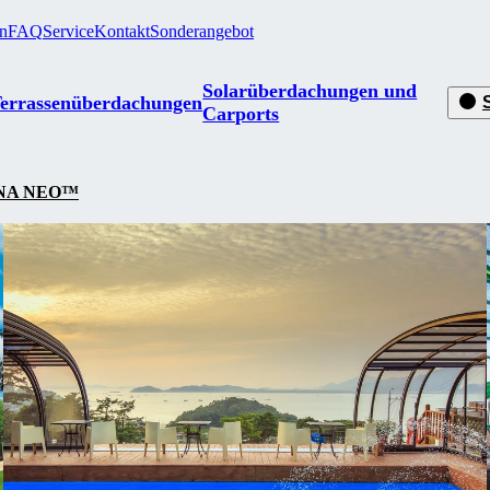
en
FAQ
Service
Kontakt
Sonderangebot
Solarüberdachungen und
errassenüberdachungen
Carports
NA NEO™